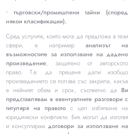
• търговски/промишлени тайни (според
някои класификации).
Сред услугите, които мога да предложа в тези
сфери, е например
анализът на
възможностите за използване на дадено
произведение
, защитено от авторското
право. Т.е. да преценя дали изобщо
произведението се ползва със закрила, какъв
е нейният обем и срок, съответно да
Ви
представлявам в евентуалните разговори с
титуляря на правото
с цел избягване на
юридически конфликти. Бих могъл да изготвя
и консултирам
договори за използване на