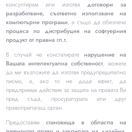
консултирам или изготвя
договори за
разработване, съответно използване на
компютърни програми
, а също да обезпеча
процеса по дистрибуция на софтуерния
продукт от правна гл.т.
В случай че констатирате
нарушение на
Вашата интелектуална собственост
, можете
да ми възложите да изготвя предупредително
писмо, а, ако то не даде ефект, да
предприема действие за защита на правата Ви
пред съда, прокуратурата или друг
правоприлагащ орган.
Предоставям
становища в областта на
патентното право
и закрилата на дизайни
,