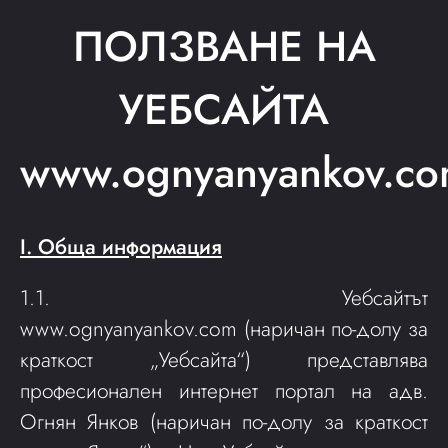
ПОЛЗВАНЕ НА
УЕБСАЙТА
www.ognyanyankov.c
I. Обща информация
1.1. Уебсайтът
www.ognyanyankov.com
(наричан по-долу за
краткост „Уебсайта“) представлява
професионален интернет портал на адв.
Огнян Янков (наричан по-долу за краткост