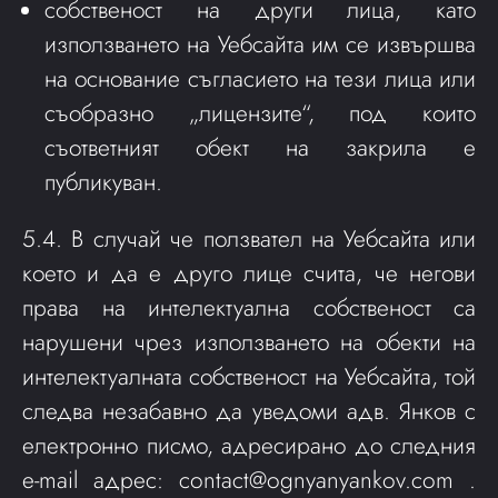
собственост на други лица, като
използването на Уебсайта им се извършва
на основание съгласието на тези лица или
съобразно „лицензите“, под които
съответният обект на закрила е
публикуван.
5.4. В случай че ползвател на Уебсайта или
което и да е друго лице счита, че негови
права на интелектуална собственост са
нарушени чрез използването на обекти на
интелектуалната собственост на Уебсайта, той
следва незабавно да уведоми адв. Янков с
електронно писмо, адресирано до следния
e-mail адрес:
contact@ognyanyankov.com
.