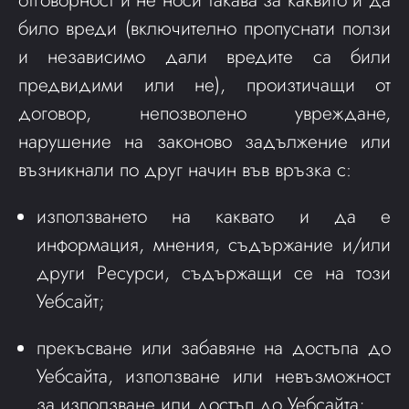
отговорност и не носи такава за каквито и да
било вреди (включително пропуснати ползи
и независимо дали вредите са били
предвидими или не), произтичащи от
договор, непозволено увреждане,
нарушение на законово задължение или
възникнали по друг начин във връзка с:
използването на каквато и да е
информация, мнения, съдържание и/или
други Ресурси, съдържащи се на този
Уебсайт;
прекъсване или забавяне на достъпа до
Уебсайта, използване или невъзможност
за използване или достъп до Уебсайта;