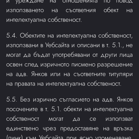
и уреждане на отношенията по повод
използването на съответния обект на
интелектуална собственост.
5.4. Обектите на интелектуална собственост,
използвани в Уебсайта и описани в т. 5.1., не
могат да бъдат употребявани от други лица
освен след изричното писмено разрешение
на адв. Янков или на съответните титуляри
на правата на интелектуална собственост.
5.5. Без изрично съгласието на адв. Янков
посочените в т. 5.1. обекти на интелектуална
собственост могат да се използват
единствено чрез предоставяне на връзка
(линк) към Уебсайта при ясно упоменаване,