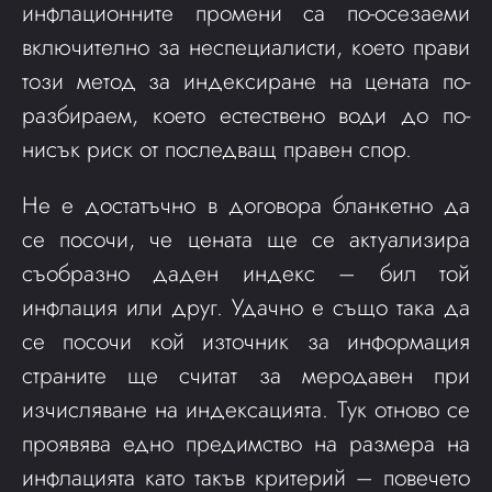
инфлационните промени са по-осезаеми
включително за неспециалисти, което прави
този метод за индексиране на цената по-
разбираем, което естествено води до по-
нисък риск от последващ правен спор.
Не е достатъчно в договора бланкетно да
се посочи, че цената ще се актуализира
съобразно даден индекс – бил той
инфлация или друг. Удачно е също така да
се посочи кой източник за информация
страните ще считат за меродавен при
изчисляване на индексацията. Тук отново се
проявява едно предимство на размера на
инфлацията като такъв критерий – повечето