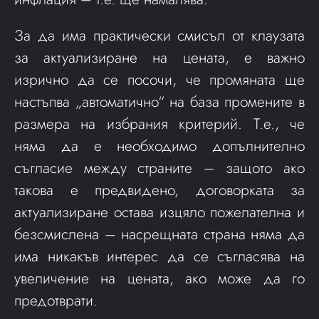
За да има практически смисъл от клаузата
за актуализиране на цената, е важно
изрично да се посочи, че промяната ще
настъпва „автоматично“ на база промените в
размера на избрания критерий. Т.е., че
няма да е необходимо допълнително
съгласие между страните – защото ако
такова е предвидено, договорката за
актуализиране остава изцяло пожелателна и
безсмислена – насрещната страна няма да
има никакъв интерес да се съгласява на
увеличение на цената, ако може да го
предотврати.