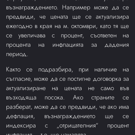
възнаграждението. Например може да се
предвиди, че цената ще се актуализира
ежегодно в края на м. октомври, като тя ще
се увеличава с процент, съответен на
процента на инфлацията за дадения
период.
Както се подразбира, при наличие на
съгласие, може да се постигне договорка за
актуализиране на цената не само във
възходяща посока. Ако страните се
разберат, може да се предвиди, че ако има
дефлация, възнаграждението ще се
индексира с „отрицателния“ процент
инфлация – т.е. ще намалява.